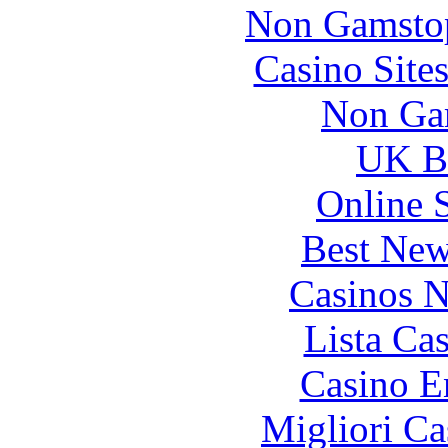
Non Gamstop
Casino Site
Non Ga
UK Be
Online 
Best New
Casinos 
Lista Ca
Casino E
Migliori Ca