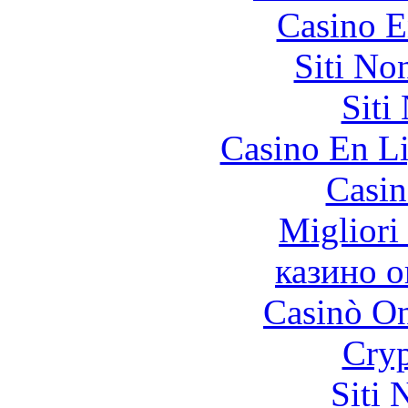
Casino E
Siti No
Siti
Casino En Li
Casin
Migliori
казино о
Casinò O
Cryp
Siti